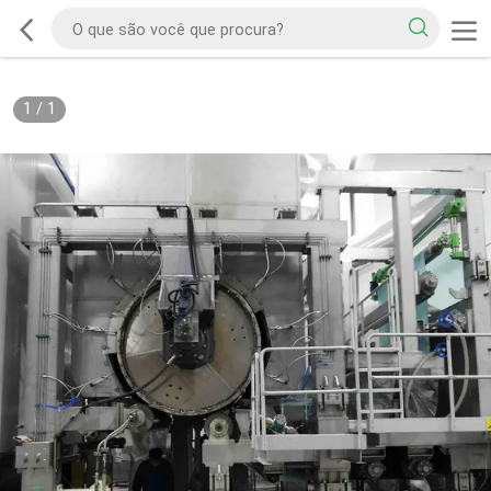
1
/
1