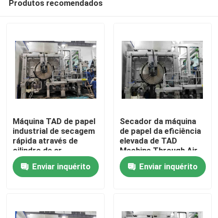
Produtos recomendados
Máquina TAD de papel
Secador da máquina
industrial de secagem
de papel da eficiência
rápida através de
elevada de TAD
cilindro de ar
Machine Through Air
Casa
Cylinder da
Enviar inquérito
Enviar inquérito
perfuração
Produtos
Sobre nós