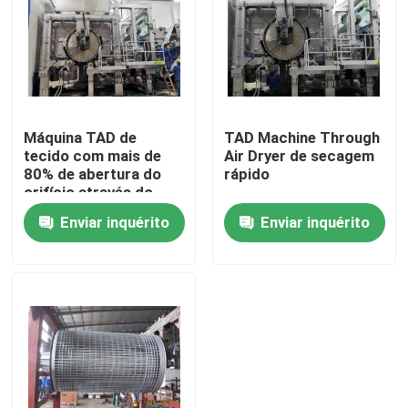
Excursão da fábrica
Controle da qualidade
Máquina TAD de
TAD Machine Through
tecido com mais de
Air Dryer de secagem
Fale Conosco
80% de abertura do
rápido
orifício através do
cilindro de ar
Enviar inquérito
Enviar inquérito
Notícia
Peça umas citações
Sistema de secagem do ar quente
Máquina de secagem da polpa