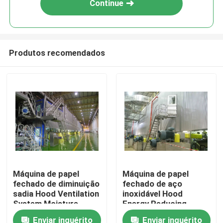
Continue
Produtos recomendados
Casa
Máquina de papel
Máquina de papel
fechado de diminuição
fechado de aço
Produtos
sadia Hood Ventilation
inoxidável Hood
System Moisture
Energy Reducing
Removal
Enviar inquérito
Enviar inquérito
Sobre nós