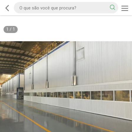
1
/
1