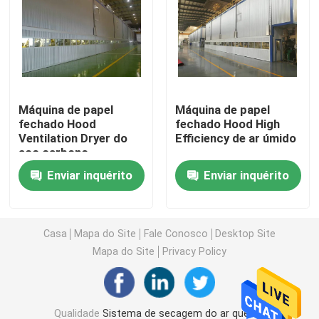
TAD Machine
Capa da máquina de papel
Máquina de papel
Máquina de papel
fechado Hood
fechado Hood High
Capa do ianque
Ventilation Dryer do
Efficiency de ar úmido
aço carbono
Secador instantâneo pneumático
Enviar inquérito
Enviar inquérito
Secador contínuo do túnel
Casa
Mapa do Site
Fale Conosco
Desktop Site
Mapa do Site
Privacy Policy
Máquina do coater do rolo
Purificador de gás da exaustão
Qualidade
Sistema de secagem do ar quente