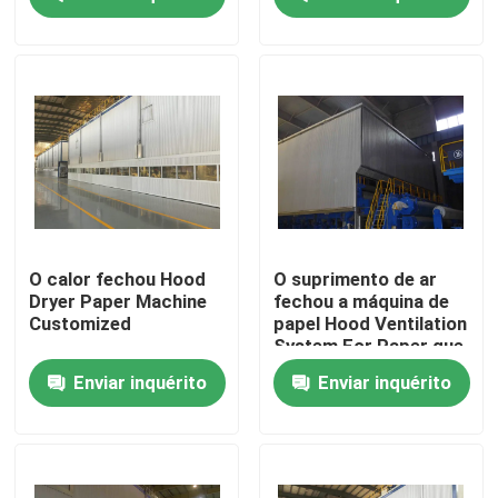
Excursão da fábrica
Controle da qualidade
Fale Conosco
Notícia
O calor fechou Hood
O suprimento de ar
Dryer Paper Machine
fechou a máquina de
Customized
papel Hood Ventilation
Peça umas citações
System For Paper que
faz a indústria
Enviar inquérito
Enviar inquérito
Sistema de secagem do ar quente
Máquina de secagem da polpa