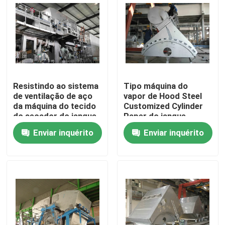
Excursão da fábrica
Controle da qualidade
Resistindo ao sistema
Tipo máquina do
Fale Conosco
de ventilação de aço
vapor de Hood Steel
da máquina do tecido
Customized Cylinder
do secador do ianque
Paper do ianque
Notícia
Enviar inquérito
Enviar inquérito
Peça umas citações
Sistema de secagem do ar quente
Máquina de secagem da polpa