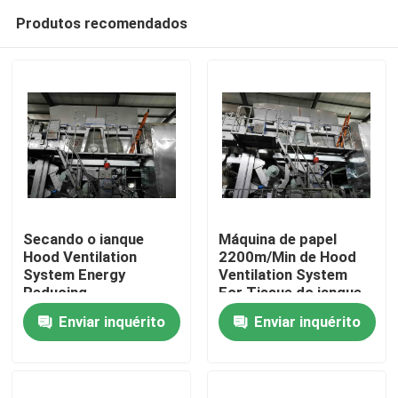
Produtos recomendados
Secando o ianque
Máquina de papel
Hood Ventilation
2200m/Min de Hood
System Energy
Ventilation System
Casa
Reducing
For Tissue do ianque
do aço carbono
Enviar inquérito
Enviar inquérito
Produtos
Sobre nós