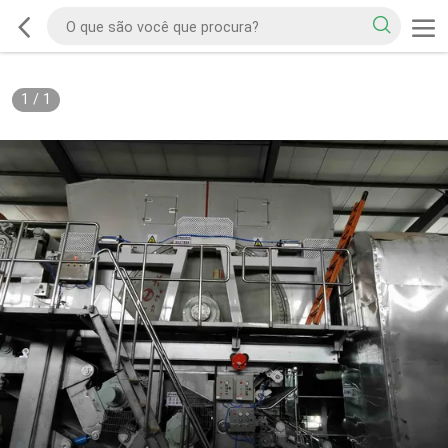
1
/
1