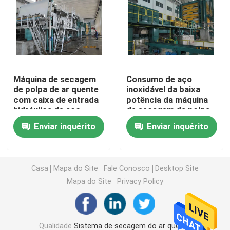
TAD Machine
Capa da máquina de papel
Máquina de secagem
Consumo de aço
de polpa de ar quente
inoxidável da baixa
Capa do ianque
com caixa de entrada
potência da máquina
hidráulica de aço
de secagem da polpa
inoxidável
Secador instantâneo pneumático
Enviar inquérito
Enviar inquérito
Secador contínuo do túnel
Casa
Mapa do Site
Fale Conosco
Desktop Site
Mapa do Site
Privacy Policy
Máquina do coater do rolo
Purificador de gás da exaustão
Qualidade
Sistema de secagem do ar quente