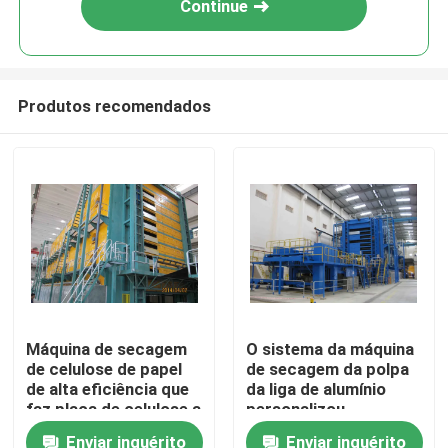
Continue
Produtos recomendados
Casa
Máquina de secagem
O sistema da máquina
de celulose de papel
de secagem da polpa
Produtos
de alta eficiência que
da liga de alumínio
faz placa de celulose a
personalizou
partir de celulose
Enviar inquérito
Enviar inquérito
Sobre nós