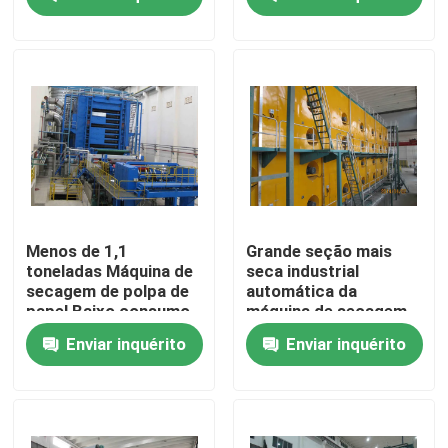
Excursão da fábrica
Controle da qualidade
Fale Conosco
Notícia
Menos de 1,1
Grande seção mais
toneladas Máquina de
seca industrial
secagem de polpa de
automática da
Peça umas citações
papel Baixo consumo
máquina de secagem
de vapor
da celulose
Enviar inquérito
Enviar inquérito
Sistema de secagem do ar quente
Máquina de secagem da polpa