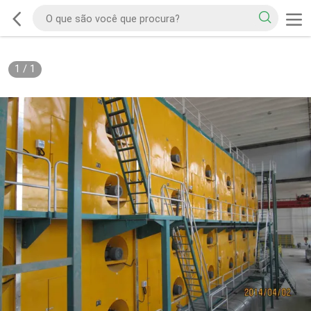
1
/
1