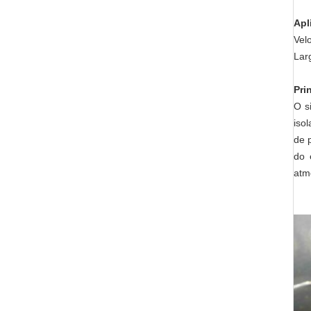
Apl
Vel
Lar
Pri
O s
iso
de 
do 
atm