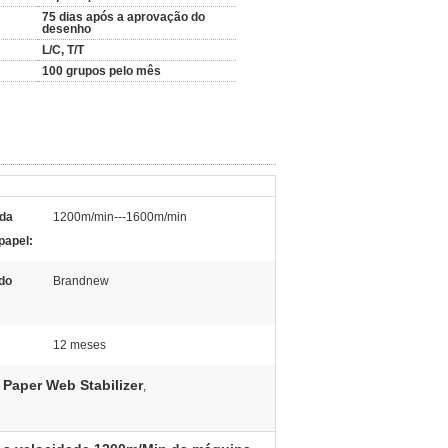
75 dias após a aprovação do
desenho
L/C, T/T
100 grupos pelo mês
 da
1200m/min---1600m/min
papel:
do
Brandnew
12 meses
Paper Web Stabilizer
,