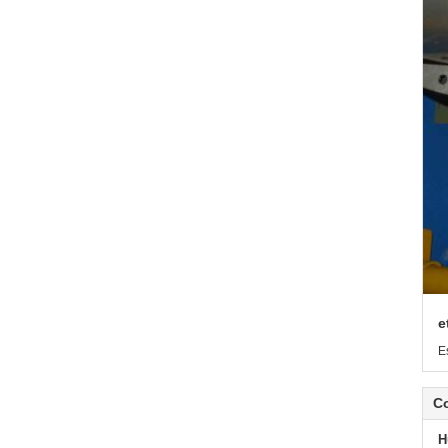
e
E
C
H