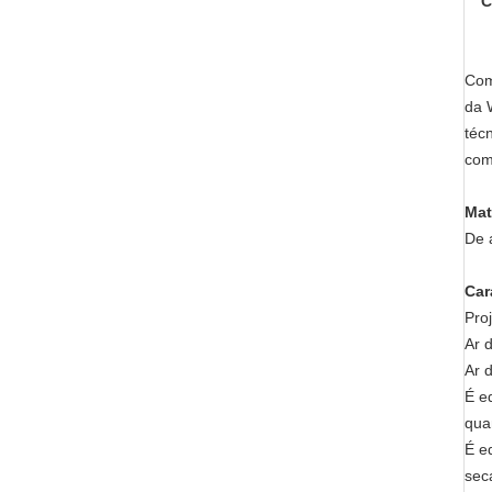
C
Com
da 
téc
com
Mat
De 
Car
Pro
Ar 
Ar 
É e
qua
É e
sec