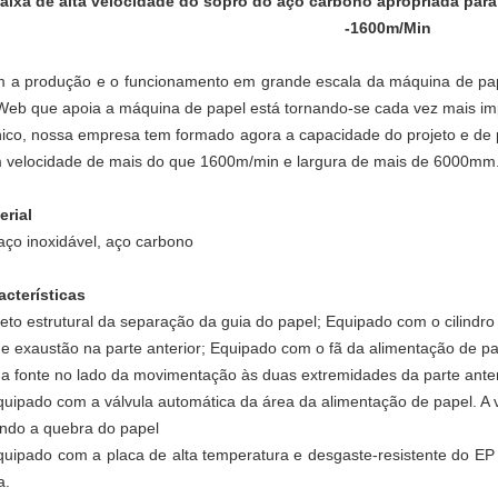
aixa de alta velocidade do sopro do aço carbono apropriada par
-1600m/Min
 a produção e o funcionamento em grande escala da máquina de papel 
Web que apoia a máquina de papel está tornando-se cada vez mais i
nico, nossa empresa tem formado agora a capacidade do projeto e de 
 velocidade de mais do que 1600m/min e largura de mais de 6000mm
erial
aço inoxidável, aço carbono
acterísticas
jeto estrutural da separação da guia do papel; Equipado com o cilindro
de exaustão na parte anterior; Equipado com o fã da alimentação de p
da fonte no lado da movimentação às duas extremidades da parte anter
quipado com a válvula automática da área da alimentação de papel. A 
ndo a quebra do papel
quipado com a placa de alta temperatura e desgaste-resistente do EP 
a.