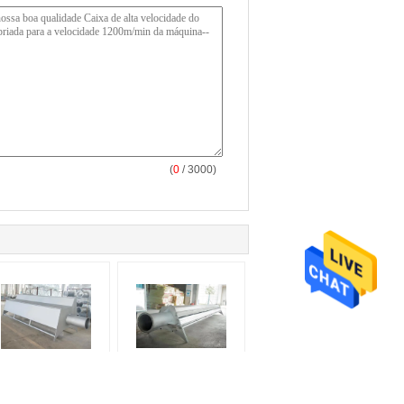
(
0
/ 3000)
oles de estabilização
Estabilizador de rede
de papel de aço
de papel prateado
oxidável com pressão
grande fluxo de ar para