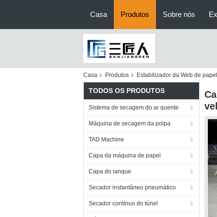
Casa
Produtos
Sobre nós
Ex
Casa
Produtos
Estabilizador da Web de pape
TODOS OS PRODUTOS
Ca
ve
Sistema de secagem do ar quente
Máquina de secagem da polpa
TAD Machine
Capa da máquina de papel
Capa do ianque
Secador instantâneo pneumático
Secador contínuo do túnel