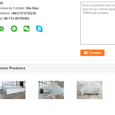
td.
essoa de Contato:
Sha Xiao
elefone:
+8617373732230
ax:
86-731-85783481
utros Produtos
Foles de alta
Imprensa de aço
Pressionando e foles
F
velocidade do aço
carbono e transmissão
de estabilização de
arbono apropriados
de fole de papel estável
papel da transferência
in