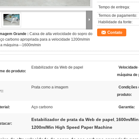
Tempo de entrega:
Termos de pagamento:
Habilidade da fonte:
Contato
Imagem Grande :
Caixa de alta velocidade do sopro do
ço carbono apropriada para a velocidade 1200m/min
da máquina---1600m/min
Estabilizador da Web de papel
Velocidade
me do produto:
máquina de 
Prata como a imagem
Condições 
::
produto:
erial:
Aço carbono
Garantia:
Estabilizador de prata da Web de papel
1600m/Min 
,
stacar:
1200m/Min High Speed Paper Machine