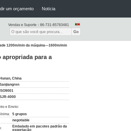
dir um orçamento
Notícia
Vendas e Suporte：
86-731-85783481
Go
cidade 1200m/min da máquina---1600m/min
 apropriada para a
Hunan, China
Sanjiangren
ISO9001
SJR-4000
to e Envio:
ínima:
5 grupos
negotiable
Embalado em pacotes padrão da
:
exportação