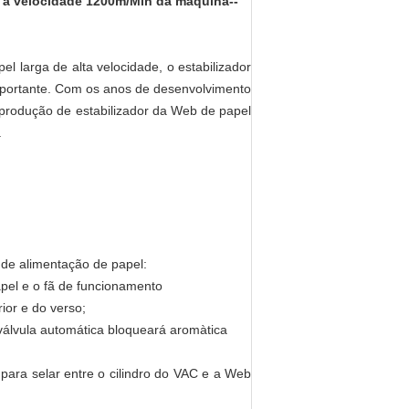
a a velocidade 1200m/Min da máquina--
larga de alta velocidade, o estabilizador
mportante. Com os anos de desenvolvimento
produção de estabilizador da Web de papel
.
 de alimentação de papel:
apel e o fã de funcionamento
ior e do verso;
válvula automática bloqueará aromàtica
para selar entre o cilindro do VAC e a Web